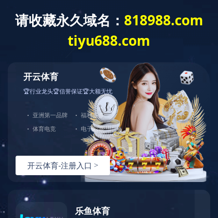
关于我们
新闻中心
产品展示
工程业绩
营销网
网站公告
新版网站开通，如果您对我们的产品与服务有疑问，请致电：0510-8
公司概况