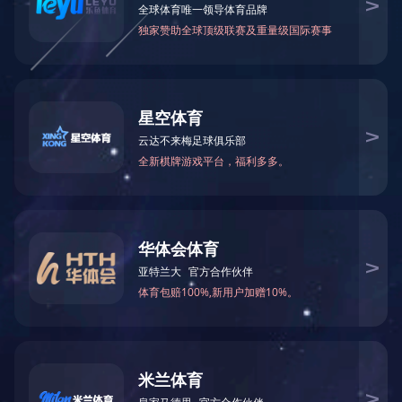
江南网页版-江南(中国)由原无锡市
公司简介
位；中国水污染防治装备专业委员会
组织机构
成长历程
地 址：无锡新区鸿山街道鸿达路112
号
邮 编：214115
销售部电话：0510-88588668
0510-88588556
服务部电话：0510-88588616
18951507227
备品备件： 18961785002
办 公 室： 0510-88588608
邮 箱：
wxgmw@189.cn