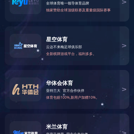
国外市场
地 址：无锡新区鸿山街道鸿达路112
号
邮 编：214115
销售部电话：0510-88588668
0510-88588556
服务部电话：0510-88588616
18951507227
备品备件： 18961785002
办 公 室： 0510-88588608
邮 箱：
wxgmw@189.cn